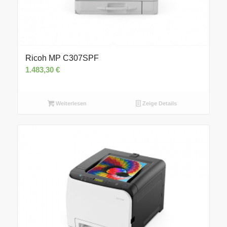
Ricoh MP C307SPF
1.483,30
€
Weiterlesen
Zeige Details