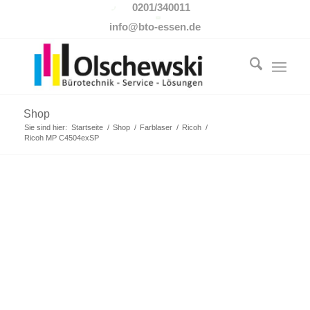
0201/340011
info@bto-essen.de
Shop
Sie sind hier:
Startseite
/
Shop
/
Farblaser
/
Ricoh
/
Ricoh MP C4504exSP